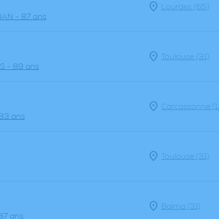
Lourdes (65)
BAN
- 87 ans
Toulouse (31)
S
- 89 ans
Carcassonne (11
 83 ans
Toulouse (31)
Balma (31)
87 ans