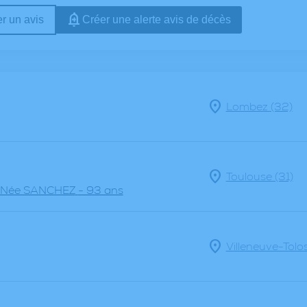
r un avis
Créer une alerte avis de décès
Lombez (32)
Toulouse (31)
Née SANCHEZ
- 93 ans
Villeneuve-Tolo