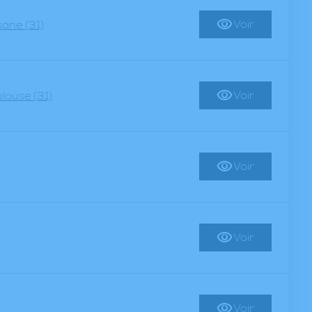
Voir
sane (31)
Voir
louse (31)
Voir
Voir
Voir