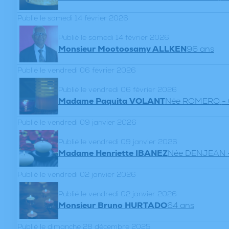
Publié le samedi 14 février 2026
Publié le samedi 14 février 2026
Monsieur Mootoosamy ALLKEN
96 ans
Publié le vendredi 06 février 2026
Publié le vendredi 06 février 2026
Madame Paquita VOLANT
Née ROMERO
-
Publié le vendredi 09 janvier 2026
Publié le vendredi 09 janvier 2026
Madame Henriette IBANEZ
Née DENJEAN
Publié le vendredi 02 janvier 2026
Publié le vendredi 02 janvier 2026
Monsieur Bruno HURTADO
64 ans
Publié le dimanche 28 décembre 2025