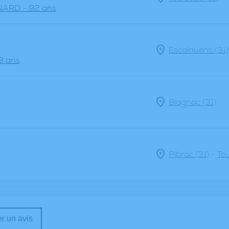
NARD
- 92 ans
Escalquens (31)
8 ans
Blagnac (31)
-
Pibrac (31)
Tou
r un avis