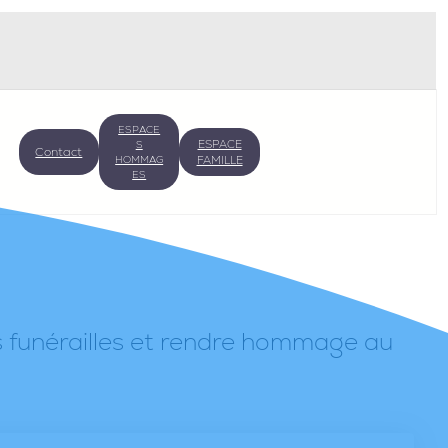
ESPACE
ESPACE
S
Contact
HOMMAG
FAMILLE
ES
s funérailles et rendre hommage au