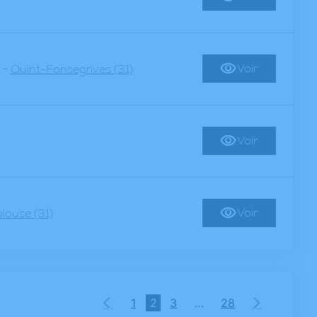
-
Voir
Quint-Fonsegrives (31)
Voir
Voir
louse (31)
1
2
3
…
28