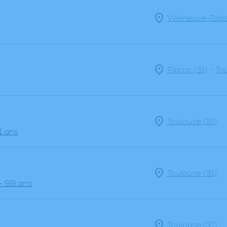
Villeneuve-Tolo
-
Pibrac (31)
Tou
Toulouse (31)
1 ans
Toulouse (31)
- 99 ans
Toulouse (31)