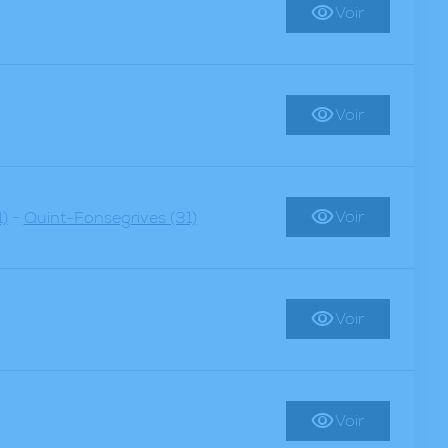
Voir
Voir
-
Voir
)
Quint-Fonsegrives (31)
Voir
Voir