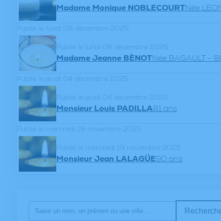
Madame Monique NOBLECOURT
Née LEO
Publié le lundi 08 décembre 2025
Publié le lundi 08 décembre 2025
Madame Jeanne BÈNOT
Née BAGAULT
- 8
Publié le jeudi 04 décembre 2025
Publié le jeudi 04 décembre 2025
Monsieur Louis PADILLA
81 ans
Publié le mercredi 19 novembre 2025
Publié le mercredi 19 novembre 2025
Monsieur Jean LALAGÜE
90 ans
Recherche