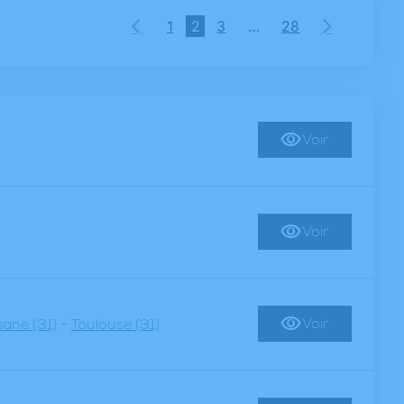
1
2
3
…
28
Voir
Voir
-
Voir
sane (31)
Toulouse (31)