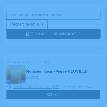
Rechercher un avis
Créer une alerte avis de décès
Publié le lundi 13 avril 2026
Monsieur Jean-Pierre NEUVILLE
75 ans
-
Sainte-Marie-la-Mer (66)
Montpellier (34)
Voir