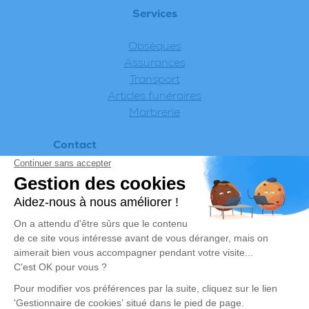
Services
Obsèques
Assurances
Transport
Articles funéraires
Marbrerie
Contact
Appeler 24h/24 - 7j/7
Informations
Politique de confidentialité
Mentions légales
© 2026 Chrysalis-funeraire