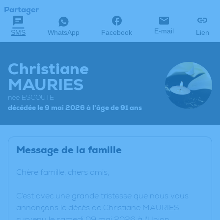
Partager
E-mail
SMS
WhatsApp
Facebook
Lien
Christiane
MAURIES
née ESCOUTE
décédée le 9 mai 2026 à l'âge de 91 ans
Message de la famille
Chère famille, chers amis,
C’est avec une grande tristesse que nous vous
annonçons le décès de Christiane MAURIES
survenu le samedi 09 mai 2026 à l'Union.