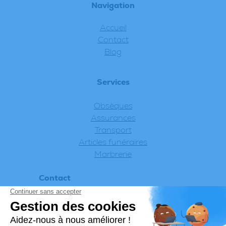
Navigation
Accueil
Contact
Blog
Services
Obsèques
Assurances
Transport
Articles funéraires
Marbrerie
Contact
Appeler 24h/24 - 7j/7