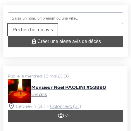
Rechercher un avis
Créer une alerte avis de décès
Publié le mercredi 13 mai 2026
Monsieur Noël PAOLINI #53890
68 ans
-
Léguevin (31)
Colomiers (31)
Voir