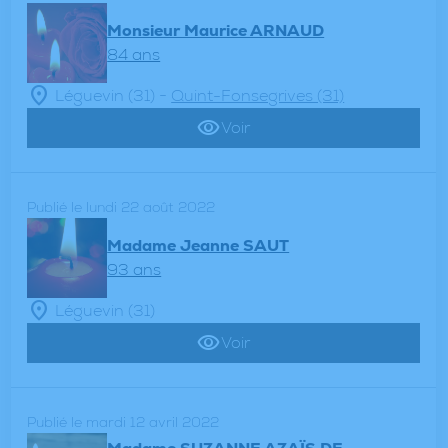
Monsieur Maurice ARNAUD
84 ans
-
Léguevin (31)
Quint-Fonsegrives (31)
Voir
Publié le lundi 22 août 2022
Madame Jeanne SAUT
93 ans
Léguevin (31)
Voir
Publié le mardi 12 avril 2022