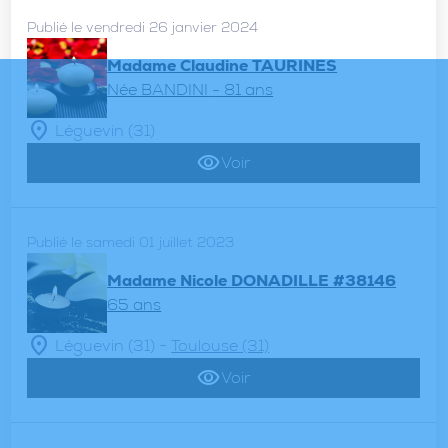
Publié le vendredi 26 janvier 2024
Madame Claudine TAURINES
Née BANDINI
- 81 ans
Léguevin (31)
Voir
Publié le samedi 01 juillet 2023
Madame Nicole DONADILLE #38146
65 ans
-
Léguevin (31)
Toulouse (31)
Voir