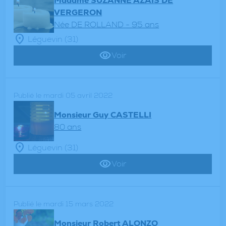
Madame SUZANNE AZAÏS DE
VERGERON
Née DE ROLLAND
- 95 ans
Léguevin (31)
Voir
Publié le mardi 05 avril 2022
Monsieur Guy CASTELLI
80 ans
Léguevin (31)
Voir
Publié le mardi 15 mars 2022
Monsieur Robert ALONZO