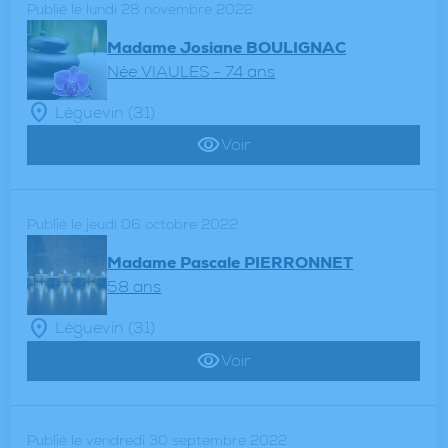
Publié le lundi 28 novembre 2022
Madame Josiane BOULIGNAC
Née VIAULES
- 74 ans
Léguevin (31)
Voir
Publié le jeudi 06 octobre 2022
Madame Pascale PIERRONNET
58 ans
Léguevin (31)
Voir
Publié le vendredi 30 septembre 2022