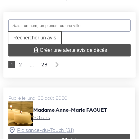
Rechercher un avis
Créer une alerte avis de décès
1
2
…
28
Publié le lundi 03 août 2026
Madame Anne-Marie FAGUET
90 ans
Plaisance-du-Touch (31)