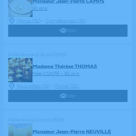
Monsieur Jean-Pierre CAMPS
91 ans
-
Pibrac (31)
Cornebarrieu (31)
Voir
Publié le mardi 14 avril 2026
Madame Thérèse THOMAS
Née CONTE
- 91 ans
-
Roquettes (31)
Muret (31)
Voir
Publié le lundi 13 avril 2026
Monsieur Jean-Pierre NEUVILLE