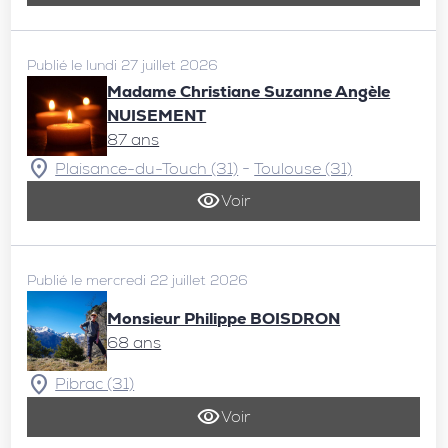
Publié le lundi 27 juillet 2026
Madame Christiane Suzanne Angèle
NUISEMENT
87 ans
-
Plaisance-du-Touch (31)
Toulouse (31)
Voir
Publié le mercredi 22 juillet 2026
Monsieur Philippe BOISDRON
68 ans
Pibrac (31)
Voir