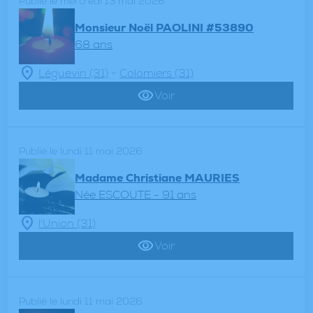
Publié le mercredi 13 mai 2026
Monsieur Noël PAOLINI #53890
68 ans
-
Léguevin (31)
Colomiers (31)
Voir
Publié le lundi 11 mai 2026
Madame Christiane MAURIES
Née ESCOUTE
- 91 ans
l'Union (31)
Voir
Publié le lundi 11 mai 2026