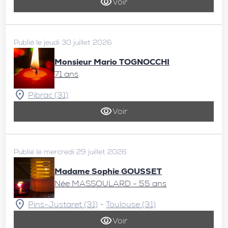
Voir
Publié le jeudi 30 juillet 2026
Monsieur Mario TOGNOCCHI
71 ans
Pibrac (31)
Voir
Publié le mercredi 29 juillet 2026
Madame Sophie GOUSSET
Née MASSOULARD
- 55 ans
-
Pins-Justaret (31)
Toulouse (31)
Voir