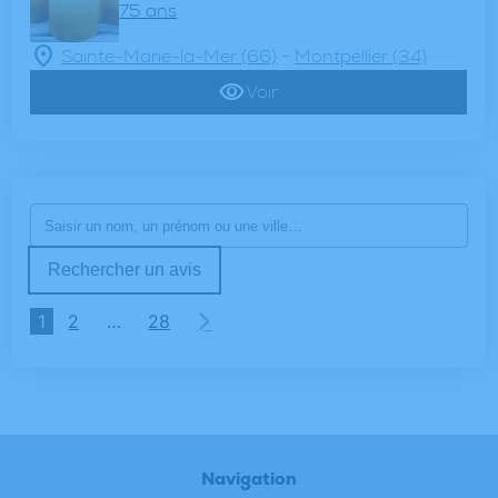
75 ans
-
Sainte-Marie-la-Mer (66)
Montpellier (34)
Voir
Rechercher un avis
1
2
…
28
Navigation