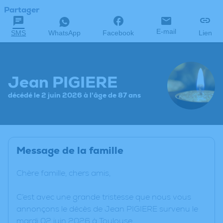
Partager
E-mail
SMS
WhatsApp
Facebook
Lien
Jean PIGIERE
décédé le 2 juin 2026 à l'âge de 87 ans
Message de la famille
Chère famille, chers amis,
C’est avec une grande tristesse que nous vous
annonçons le décès de Jean PIGIERE survenu le
mardi 02 juin 2026 à Toulouse.