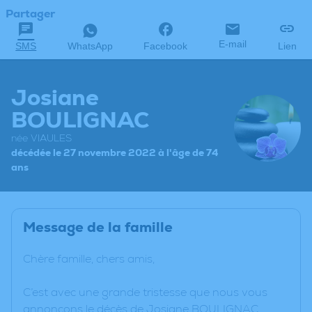
Partager
E-mail
SMS
WhatsApp
Facebook
Lien
Josiane
BOULIGNAC
née VIAULES
décédée le 27 novembre 2022 à l'âge de 74
ans
Message de la famille
Chère famille, chers amis,
C’est avec une grande tristesse que nous vous
annonçons le décès de Josiane BOULIGNAC