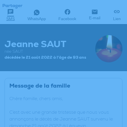
Partager
E-mail
SMS
WhatsApp
Facebook
Lien
Jeanne SAUT
née SAUT
décédée le 21 août 2022 à l'âge de 93 ans
Message de la famille
Chère famille, chers amis,
C’est avec une grande tristesse que nous vous
annonçons le décès de Jeanne SAUT survenu le
dimanche 21 août 2022 à Léguevin.