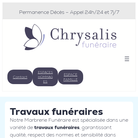
Aller
au
Permanence Décès – Appel 24h/24 et 7j/7
contenu
ESPACES
ESPACE
Contact
HOMMAG
FAMILLE
ES
Travaux funéraires
Notre Marbrerie Funéraire est spécialisée dans une
variété de
travaux funéraires
, garantissant
qualité, respect des normes et sensibilité dans