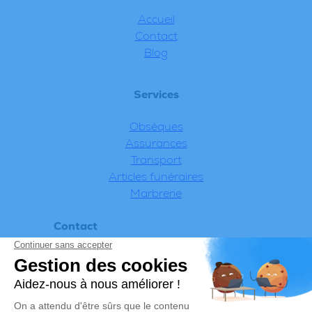
Accueil
Contact
Blog
Services
Obsèques
Assurances
Transport
Articles funéraires
Marbrerie
Contact
Appeler 24h/24 – 7j/7