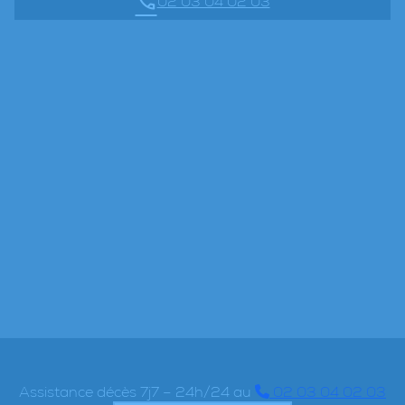
02 03 04 02 03
Assistance décès 7j7 – 24h/24 au
02 03 04 02 03