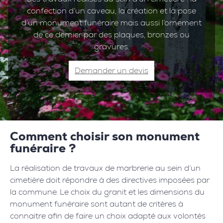
confection d’un caveau, la création et la pose
d’un monument funéraire mais aussi l’ornement
de ce dernier par des plaques, bronzes ou
gravures.
Demander un devis
Comment choisir son monument
funéraire ?
La réalisation de travaux de marbrerie au sein d’un
cimetière doit répondre à des directives imposées par
la commune. Le choix du granit et les dimensions du
monument funéraire sont autant de critères à
connaitre afin de faire un choix adapté aux volontés