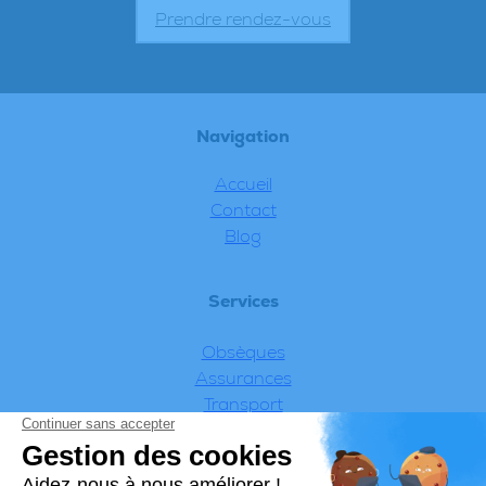
Prendre rendez-vous
Navigation
Accueil
Contact
Blog
Services
Obsèques
Assurances
Transport
Articles funéraires
Marbrerie