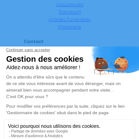
Assurances
Transport
Articles funéraires
Marbrerie
Contact
Appeler 24h/24 - 7j/7
Informations
Politique de confidentialité
Mentions légales
© 2026 Chrysalis-funeraire
Réalisaiton et référencement par