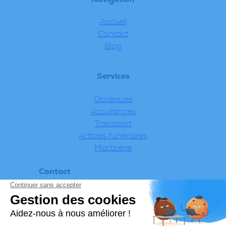
Accueil
Contact
Blog
Services
Obsèques
Assurances
Transport
Articles funéraires
Marbrerie
Contact
Appeler 24h/24 – 7j/7