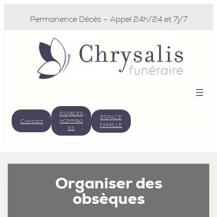
Aller
au
Permanence Décès – Appel 24h/24 et 7j/7
contenu
ESPACES
ESPACE
Contact
HOMMAG
FAMILLE
ES
Organiser des
obsèques