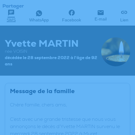
Partager
E-mail
SMS
WhatsApp
Facebook
Lien
Yvette MARTIN
née VOISIN
décédée le 28 septembre 2022 à l'âge de 92
ans
Message de la famille
Chère famille, chers amis,
C’est avec une grande tristesse que nous vous
annonçons le décès d’Yvette MARTIN survenu le
mercredi 28 septembre 2022 à Muret.