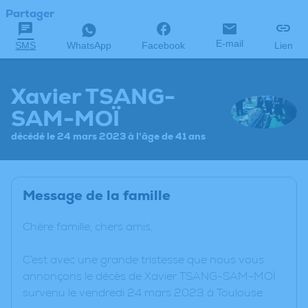
Partager
E-mail
SMS
WhatsApp
Facebook
Lien
Xavier TSANG-
SAM-MOÏ
décédé le 24 mars 2023 à l'âge de 41 ans
Message de la famille
Chère famille, chers amis,
C’est avec une grande tristesse que nous vous
annonçons le décès de Xavier TSANG-SAM-MOÏ
survenu le vendredi 24 mars 2023 à Toulouse.