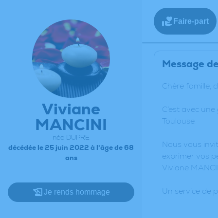
Faire-part
Message de 
Chère famille, 
Viviane
C’est avec une
MANCINI
Toulouse.
née DUPRE
Nous vous invit
décédée le 25 juin 2022 à l'âge de 68
exprimer vos pe
ans
Viviane MANCI
Un service de 
Je rends hommage