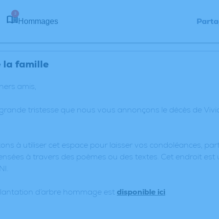
3
Parta
Hommages
la famille
chers amis,
 grande tristesse que nous vous annonçons le décès de Vi
ons à utiliser cet espace pour laisser vos condoléances, p
nsées à travers des poèmes ou des textes. Cet endroit est 
NI.
plantation d’arbre hommage est
disponible ici
.