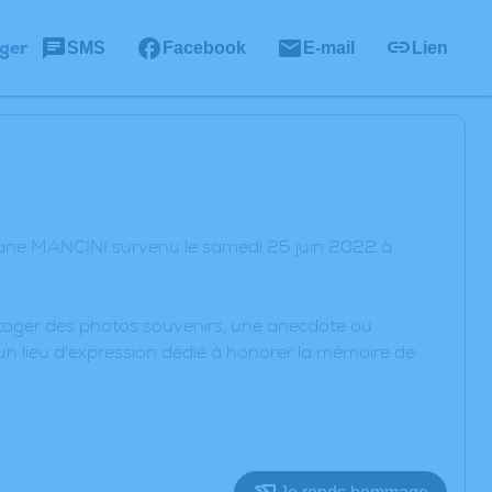
ger
SMS
Facebook
E-mail
Lien
viane MANCINI survenu le samedi 25 juin 2022 à
artager des photos souvenirs, une anecdote ou
un lieu d'expression dédié à honorer la mémoire de