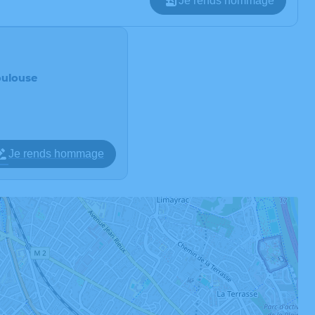
Je rends hommage
oulouse
Je rends hommage