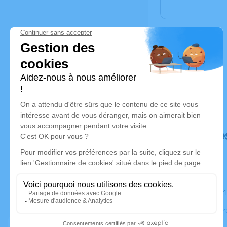
Déroulé de
Le lundi 0
Église Not
Toulouse