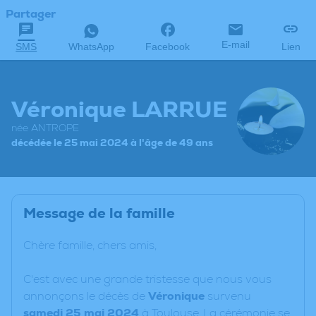
Partager
E-mail
SMS
WhatsApp
Facebook
Lien
Véronique LARRUE
née ANTROPE
décédée le 25 mai 2024 à l'âge de 49 ans
Message de la famille
Chère famille, chers amis,
C'est avec une grande tristesse que nous vous
annonçons le décès de
Véronique
survenu
samedi 25 mai 2024
à Toulouse. La cérémonie se