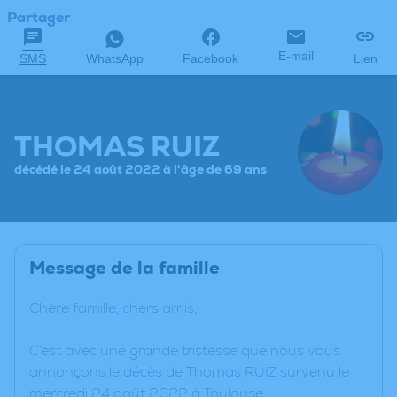
Partager
E-mail
SMS
WhatsApp
Facebook
Lien
THOMAS RUIZ
décédé le 24 août 2022 à l'âge de 69 ans
Message de la famille
Chère famille, chers amis,
C’est avec une grande tristesse que nous vous
annonçons le décès de Thomas RUIZ survenu le
mercredi 24 août 2022 à Toulouse.