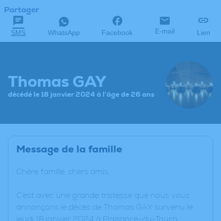
Partager
E-mail
SMS
WhatsApp
Facebook
Lien
Thomas GAY
décédé le 18 janvier 2024 à l'âge de 26 ans
Message de la famille
Chère famille, chers amis,
C’est avec une grande tristesse que nous vous
annonçons le décès de Thomas GAY survenu le
jeudi 18 janvier 2024 à Plaisance-du-Touch.