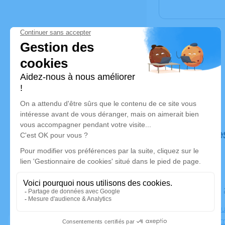
Déroulé de
Le samedi 
Crématoriu
31700 Cor