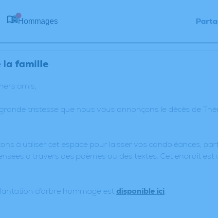
Parta
Hommages
0
la famille
chers amis,
 grande tristesse que nous vous annonçons le décès de Thér
ons à utiliser cet espace pour laisser vos condoléances, p
nsées à travers des poèmes ou des textes. Cet endroit est 
plantation d’arbre hommage est
disponible ici
.