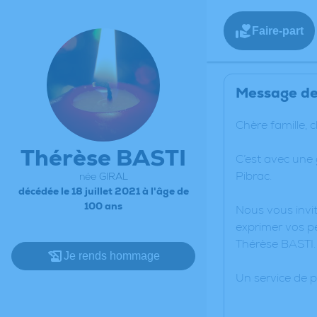
Faire-part
Message de 
Chère famille, 
Thérèse BASTI
C’est avec une
Pibrac.
née GIRAL
décédée le 18 juillet 2021 à l'âge de
100 ans
Nous vous invit
exprimer vos pe
Thérèse BASTI.
Je rends hommage
Un service de 