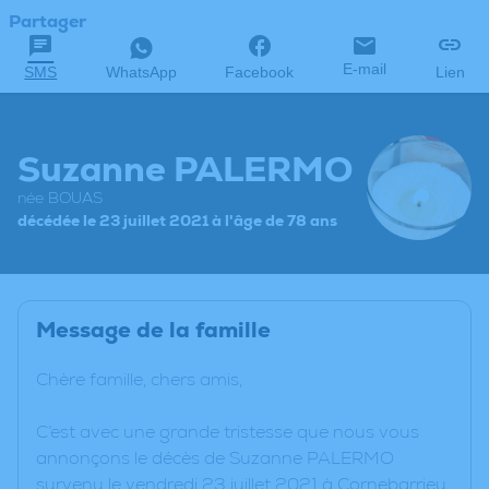
Partager
E-mail
SMS
WhatsApp
Facebook
Lien
Suzanne PALERMO
née BOUAS
décédée le 23 juillet 2021 à l'âge de 78 ans
Message de la famille
Chère famille, chers amis,
C’est avec une grande tristesse que nous vous
annonçons le décès de Suzanne PALERMO
survenu le vendredi 23 juillet 2021 à Cornebarrieu.