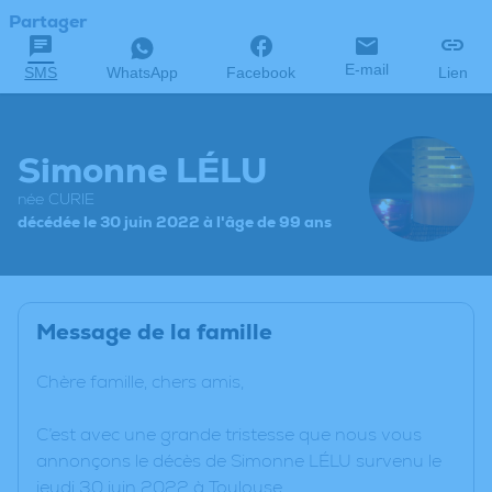
Partager
E-mail
SMS
WhatsApp
Facebook
Lien
Simonne LÉLU
née CURIE
décédée le 30 juin 2022 à l'âge de 99 ans
Message de la famille
Chère famille, chers amis,
C’est avec une grande tristesse que nous vous
annonçons le décès de Simonne LÉLU survenu le
jeudi 30 juin 2022 à Toulouse.