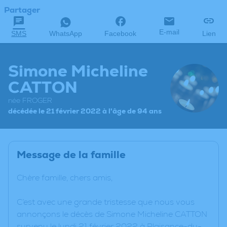
Partager
E-mail
SMS
WhatsApp
Facebook
Lien
Simone Micheline
CATTON
née FROGER
décédée le 21 février 2022 à l'âge de 94 ans
Message de la famille
Chère famille, chers amis,
C’est avec une grande tristesse que nous vous
annonçons le décès de Simone Micheline CATTON
survenu le lundi 21 février 2022 à Plaisance-du-