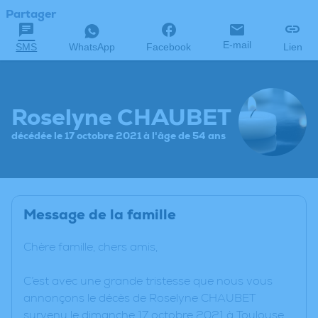
Partager
E-mail
SMS
WhatsApp
Facebook
Lien
Roselyne CHAUBET
décédée le 17 octobre 2021 à l'âge de 54 ans
Message de la famille
Chère famille, chers amis,
C’est avec une grande tristesse que nous vous
annonçons le décès de Roselyne CHAUBET
survenu le dimanche 17 octobre 2021 à Toulouse.