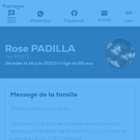
Partager
E-mail
SMS
WhatsApp
Facebook
Lien
Rose PADILLA
née MARTY
décédée le 14 juin 2023 à l'âge de 88 ans
Message de la famille
Chère famille, chers amis,
C’est avec une grande tristesse que nous vous
annonçons le décès de Rose PADILLA survenu le
mercredi 14 juin 2023 à Muret.