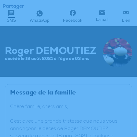
Partager
E-mail
SMS
WhatsApp
Facebook
Lien
Roger DEMOUTIEZ
décédé le 18 août 2021 à l'âge de 63 ans
Message de la famille
Chère famille, chers amis,
C’est avec une grande tristesse que nous vous
annonçons le décès de Roger DEMOUTIEZ
survenu le mercredi 18 août 2021 à Toulouse.