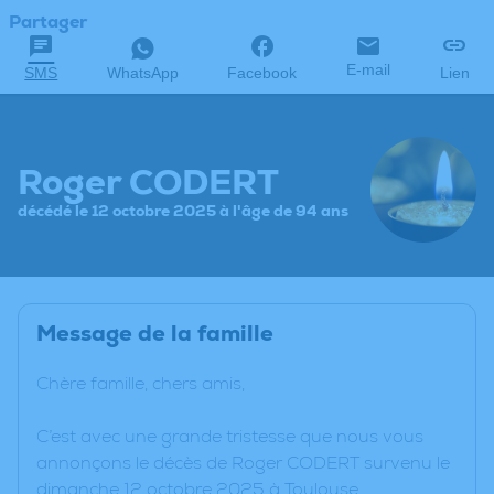
Partager
E-mail
SMS
WhatsApp
Facebook
Lien
Roger CODERT
décédé le 12 octobre 2025 à l'âge de 94 ans
Message de la famille
Chère famille, chers amis,
C’est avec une grande tristesse que nous vous
annonçons le décès de Roger CODERT survenu le
dimanche 12 octobre 2025 à Toulouse.