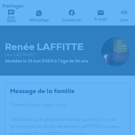
Partager
E-mail
SMS
WhatsApp
Facebook
Lien
Renée LAFFITTE
née CASTANET
décédée le 13 mai 2023 à l'âge de 91 ans
Message de la famille
Chère famille, chers amis,
C’est avec une grande tristesse que nous vous
annonçons le décès de Renée LAFFITTE survenu
le samedi 13 mai 2023 à Frouzins.