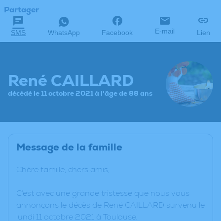
Partager
E-mail
SMS
WhatsApp
Facebook
Lien
René CAILLARD
décédé le 11 octobre 2021 à l'âge de 88 ans
Message de la famille
Chère famille, chers amis,
C’est avec une grande tristesse que nous vous
annonçons le décès de René CAILLARD survenu le
lundi 11 octobre 2021 à Toulouse.