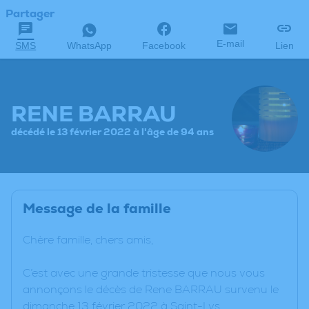
Partager
E-mail
SMS
WhatsApp
Facebook
Lien
RENE BARRAU
décédé le 13 février 2022 à l'âge de 94 ans
Message de la famille
Chère famille, chers amis,
C’est avec une grande tristesse que nous vous
annonçons le décès de Rene BARRAU survenu le
dimanche 13 février 2022 à Saint-Lys.