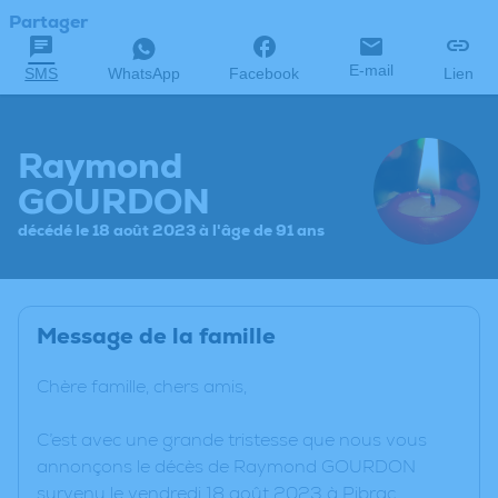
Partager
E-mail
SMS
WhatsApp
Facebook
Lien
Raymond
GOURDON
décédé le 18 août 2023 à l'âge de 91 ans
Message de la famille
Chère famille, chers amis,
C’est avec une grande tristesse que nous vous
annonçons le décès de Raymond GOURDON
survenu le vendredi 18 août 2023 à Pibrac.