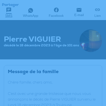
Partager
E-mail
SMS
WhatsApp
Facebook
Lien
Pierre VIGUIER
décédé le 18 décembre 2023 à l'âge de 101 ans
Message de la famille
Chère famille, chers amis,
C’est avec une grande tristesse que nous vous
annonçons le décès de Pierre VIGUIER survenu le
lundi 18 décembre 2023 à Toulouse.