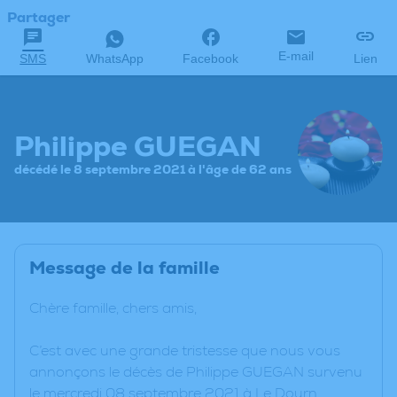
Partager
E-mail
SMS
WhatsApp
Facebook
Lien
Philippe GUEGAN
décédé le 8 septembre 2021 à l'âge de 62 ans
Message de la famille
Chère famille, chers amis,
C’est avec une grande tristesse que nous vous
annonçons le décès de Philippe GUEGAN survenu
le mercredi 08 septembre 2021 à Le Dourn.