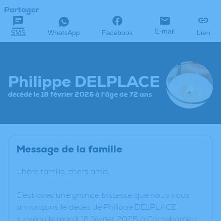
Partager
E-mail
SMS
WhatsApp
Facebook
Lien
Philippe DELPLACE
décédé le 18 février 2025 à l'âge de 72 ans
Message de la famille
Chère famille, chers amis,
C’est avec une grande tristesse que nous vous
annonçons le décès de Philippe DELPLACE
survenu le mardi 18 février 2025 à Cornebarrieu.