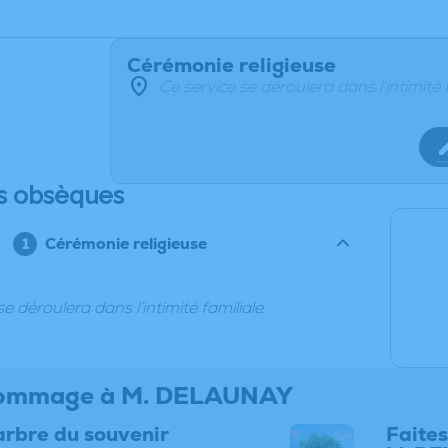
Cérémonie religieuse
Ce service se déroulera dans l'intimité 
s obsèques
Cérémonie religieuse
e déroulera dans l’intimité familiale.
hommage à M. DELAUNAY
arbre du souvenir
Faites