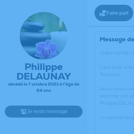
Faire-part
Message de 
Chère famille, 
Philippe
C’est avec une
DELAUNAY
Toulouse.
décédé le 7 octobre 2021 à l'âge de
Nous vous invit
64 ans
exprimer vos pe
Philippe DELA
Je rends hommage
Un service de 