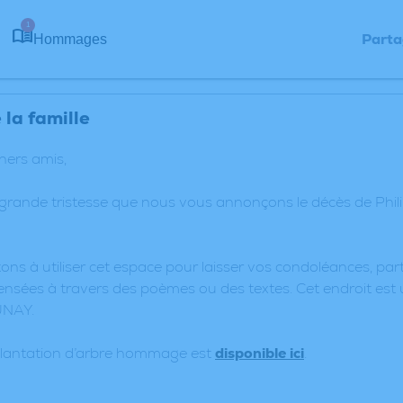
1
Parta
Hommages
la famille
chers amis,
 grande tristesse que nous vous annonçons le décès de Phi
ons à utiliser cet espace pour laisser vos condoléances, p
nsées à travers des poèmes ou des textes. Cet endroit est 
UNAY.
plantation d’arbre hommage est
disponible ici
.