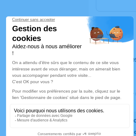
Déroulé de
Ce service s
Rendez 
Plantez un 