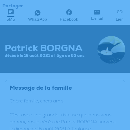
Partager
E-mail
SMS
WhatsApp
Facebook
Lien
Patrick BORGNA
décédé le 15 août 2021 à l'âge de 63 ans
Message de la famille
Chère famille, chers amis,
C’est avec une grande tristesse que nous vous
annonçons le décès de Patrick BORGNA survenu
le dimanche 15 août 2021 à Toulouse.