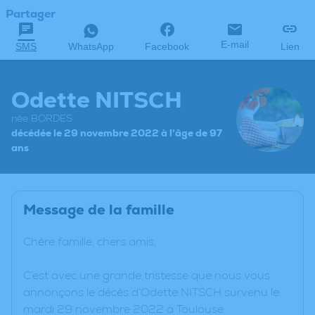
Partager
E-mail
SMS
WhatsApp
Facebook
Lien
Odette NITSCH
née BORDES
décédée le 29 novembre 2022 à l'âge de 97
ans
Message de la famille
Chère famille, chers amis,
C’est avec une grande tristesse que nous vous
annonçons le décès d’Odette NITSCH survenu le
mardi 29 novembre 2022 à Toulouse.