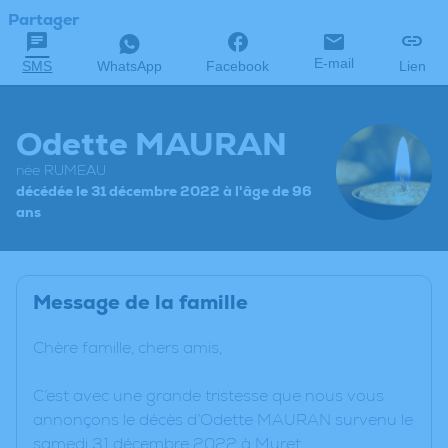
Partager
E-mail
SMS
WhatsApp
Facebook
Lien
Odette MAURAN
née RUMEAU
décédée le 31 décembre 2022 à l'âge de 96
ans
Message de la famille
Chère famille, chers amis,
C’est avec une grande tristesse que nous vous
annonçons le décès d’Odette MAURAN survenu le
samedi 31 décembre 2022 à Muret.