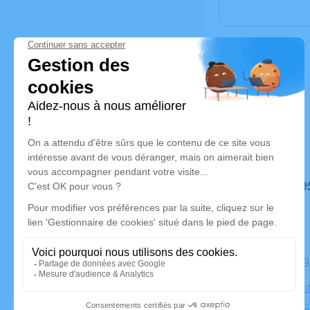
Déroulé de
Le jeudi 
Eglise Sain
Villeneuve