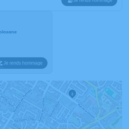
Je rends hommage
Tolosane
Je rends hommage
2