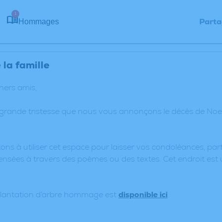
1
Parta
Hommages
la famille
chers amis,
 grande tristesse que nous vous annonçons le décès de No
ons à utiliser cet espace pour laisser vos condoléances, p
nsées à travers des poèmes ou des textes. Cet endroit est 
plantation d’arbre hommage est
disponible ici
.