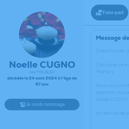
Faire-part
Message de 
Chère famille, 
Noelle CUGNO
C’est avec une
Martory.
née MICALEF
décédée le 24 août 2024 à l'âge de
87 ans
Nous vous invit
exprimer vos pe
Noelle CUGNO.
Je rends hommage
Un service de 