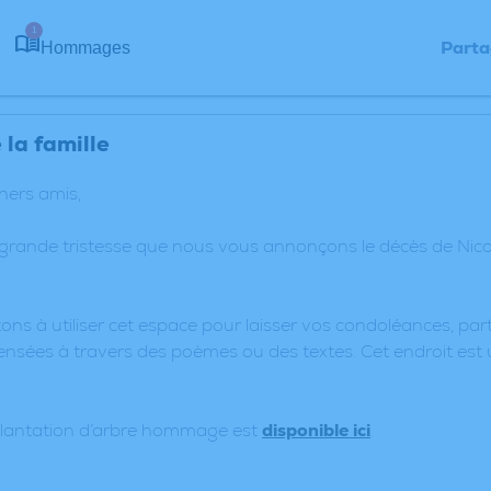
1
Parta
Hommages
la famille
chers amis,
 grande tristesse que nous vous annonçons le décès de Ni
ons à utiliser cet espace pour laisser vos condoléances, p
nsées à travers des poèmes ou des textes. Cet endroit est 
plantation d’arbre hommage est
disponible ici
.