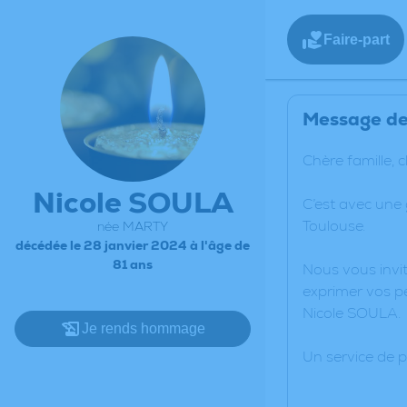
Faire-part
Message de 
Chère famille, 
Nicole SOULA
C’est avec une
Toulouse.
née MARTY
décédée le 28 janvier 2024 à l'âge de
81 ans
Nous vous invit
exprimer vos pe
Nicole SOULA.
Je rends hommage
Un service de 