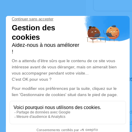
Déroulé de
Le vendre
Église Sain
Cugnaux