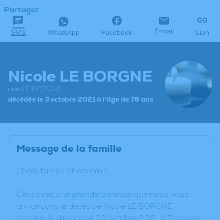
Partager
E-mail
SMS
WhatsApp
Facebook
Lien
Nicole LE BORGNE
née LE BORGNE
décédée le 3 octobre 2021 à l'âge de 78 ans
Message de la famille
Chère famille, chers amis,
C’est avec une grande tristesse que nous vous
annonçons le décès de Nicole LE BORGNE
survenu le dimanche 03 octobre 2021 à Toulouse.