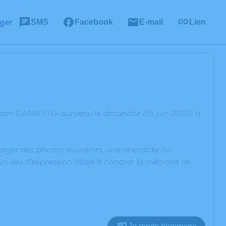
ger
SMS
Facebook
E-mail
Lien
yriam DANH PHA survenu le dimanche 26 juin 2022 à
artager des photos souvenirs, une anecdote ou
un lieu d'expression dédié à honorer la mémoire de