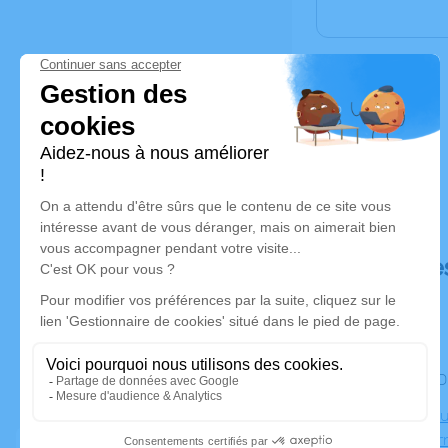
Déroulé de
Le jeudi 
Crématoriu
31700 Cor