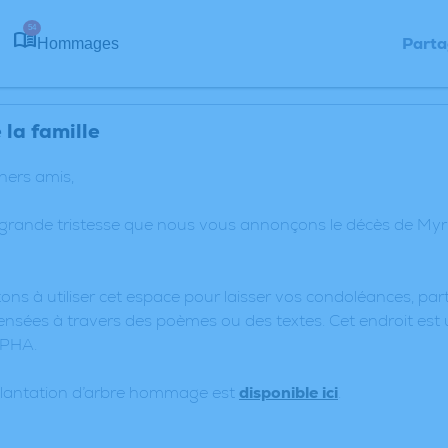
54
Parta
Hommages
la famille
chers amis,
 grande tristesse que nous vous annonçons le décès de M
ons à utiliser cet espace pour laisser vos condoléances, p
nsées à travers des poèmes ou des textes. Cet endroit est 
PHA.
plantation d’arbre hommage est
disponible ici
.