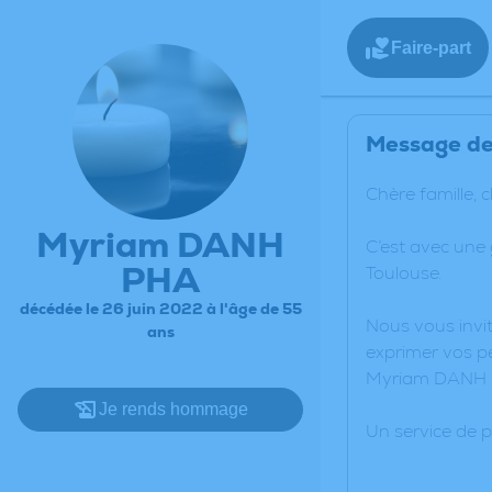
Faire-part
Message de 
Chère famille, 
Myriam DANH
C’est avec une
PHA
Toulouse.
décédée le 26 juin 2022 à l'âge de 55
Nous vous invit
ans
exprimer vos pe
Myriam DANH 
Je rends hommage
Un service de 