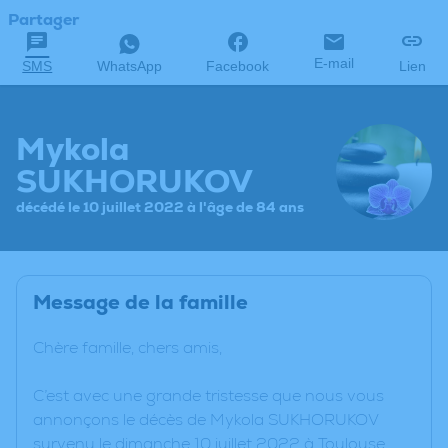
Partager
E-mail
SMS
WhatsApp
Facebook
Lien
Mykola
SUKHORUKOV
décédé le 10 juillet 2022 à l'âge de 84 ans
Message de la famille
Chère famille, chers amis,
C’est avec une grande tristesse que nous vous
annonçons le décès de Mykola SUKHORUKOV
survenu le dimanche 10 juillet 2022 à Toulouse.