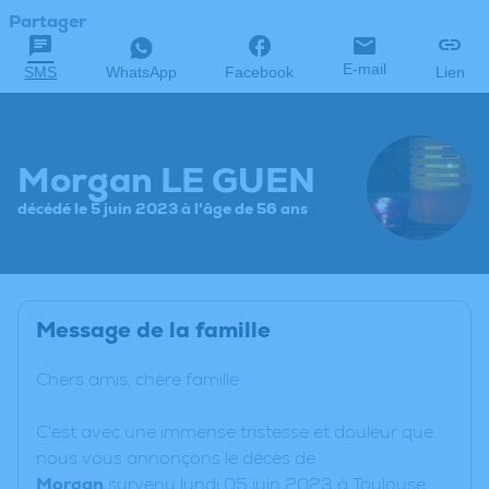
Partager
E-mail
SMS
WhatsApp
Facebook
Lien
Morgan LE GUEN
décédé le 5 juin 2023 à l'âge de 56 ans
Message de la famille
Chers amis, chère famille
C'est avec une immense tristesse et douleur que
nous vous annonçons le décès de
Morgan
survenu lundi 05 juin 2023 à Toulouse.