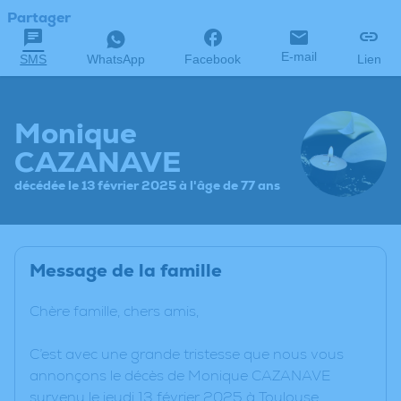
Partager
E-mail
SMS
WhatsApp
Facebook
Lien
Monique
CAZANAVE
décédée le 13 février 2025 à l'âge de 77 ans
Message de la famille
Chère famille, chers amis,
C’est avec une grande tristesse que nous vous
annonçons le décès de Monique CAZANAVE
survenu le jeudi 13 février 2025 à Toulouse.