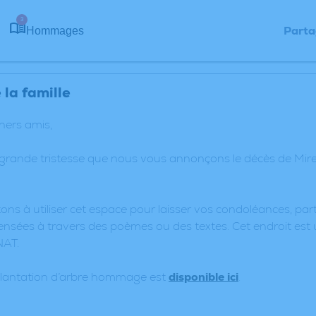
3
Parta
Hommages
la famille
chers amis,
 grande tristesse que nous vous annonçons le décès de Mir
ons à utiliser cet espace pour laisser vos condoléances, p
nsées à travers des poèmes ou des textes. Cet endroit est 
NAT.
plantation d’arbre hommage est
disponible ici
.