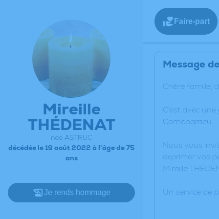
Faire-part
Message de 
Chère famille, 
Mireille
C’est avec une
THÉDENAT
Cornebarrieu.
née ASTRUC
Nous vous invit
décédée le 19 août 2022 à l'âge de 75
exprimer vos pe
ans
Mireille THÉDE
Un service de 
Je rends hommage