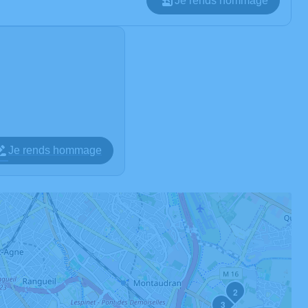
Je rends hommage
Je rends hommage
2
3