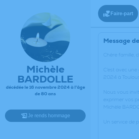
Faire-part
Message de 
Chère famille, 
Michèle
C’est avec une
BARDOLLE
2024 à Toulous
décédée le 16 novembre 2024 à l'âge
Nous vous invit
de 80 ans
exprimer vos pe
Michèle BARD
Je rends hommage
Un service de 