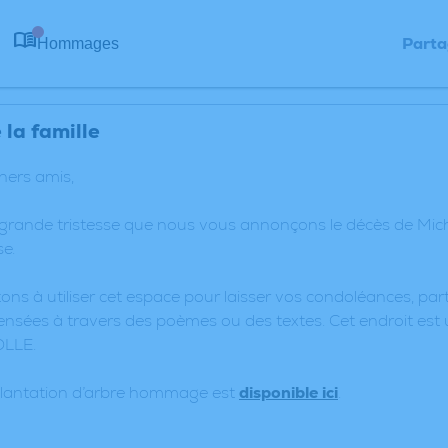
Parta
Hommages
0
la famille
chers amis,
 grande tristesse que nous vous annonçons le décès de M
e.
ons à utiliser cet espace pour laisser vos condoléances, p
nsées à travers des poèmes ou des textes. Cet endroit est 
OLLE.
plantation d’arbre hommage est
disponible ici
.