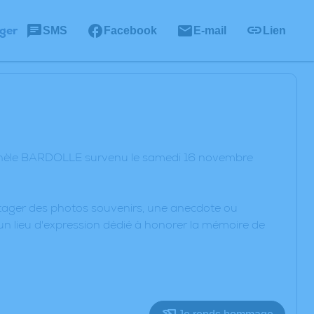
ger
SMS
Facebook
E-mail
Lien
ichèle BARDOLLE survenu le samedi 16 novembre
artager des photos souvenirs, une anecdote ou
un lieu d'expression dédié à honorer la mémoire de