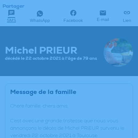
Partager
E-mail
SMS
WhatsApp
Facebook
Lien
Michel PRIEUR
décédé le 22 octobre 2021 à l'âge de 79 ans
Message de la famille
Chère famille, chers amis,
C’est avec une grande tristesse que nous vous
annonçons le décès de Michel PRIEUR survenu le
vendredi 22 octobre 2021 à Toulouse.