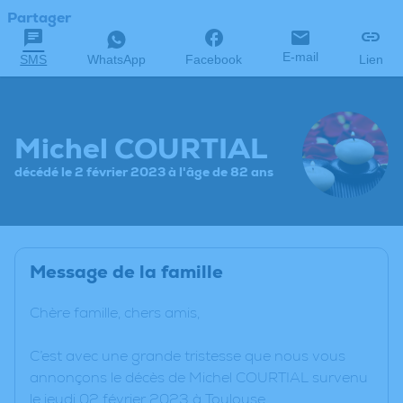
Partager
E-mail
SMS
WhatsApp
Facebook
Lien
Michel COURTIAL
décédé le 2 février 2023 à l'âge de 82 ans
Message de la famille
Chère famille, chers amis,
C’est avec une grande tristesse que nous vous
annonçons le décès de Michel COURTIAL survenu
le jeudi 02 février 2023 à Toulouse.