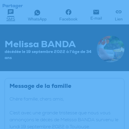
Partager
E-mail
SMS
WhatsApp
Facebook
Lien
Melissa BANDA
décédée le 19 septembre 2022 à l'âge de 34
ans
Message de la famille
Chère famille, chers amis,
C’est avec une grande tristesse que nous vous
annonçons le décès de Melissa BANDA survenu le
lundi 19 septembre 2022 à Toulouse.