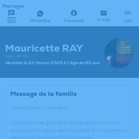
Partager
E-mail
SMS
WhatsApp
Facebook
Lien
Mauricette RAY
née LAFON
décédée le 22 février 2025 à l'âge de 90 ans
Message de la famille
Chère famille, chers amis,
C’est avec une grande tristesse que nous vous
annonçons le décès de Mauricette RAY survenu le
samedi 22 février 2025 à Toulouse.